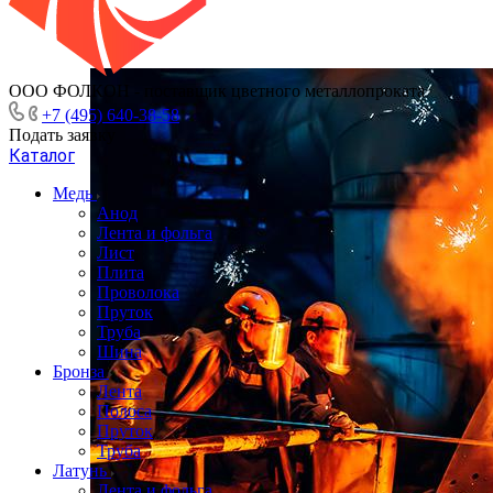
ООО ФОЛКОН - поставщик цветного металлопроката
+7 (495) 640-38-58
Подать заявку
Каталог
Медь
Анод
Лента и фольга
Лист
Плита
Проволока
Пруток
Труба
Шина
Бронза
Лента
Полоса
Пруток
Труба
Латунь
Лента и фольга