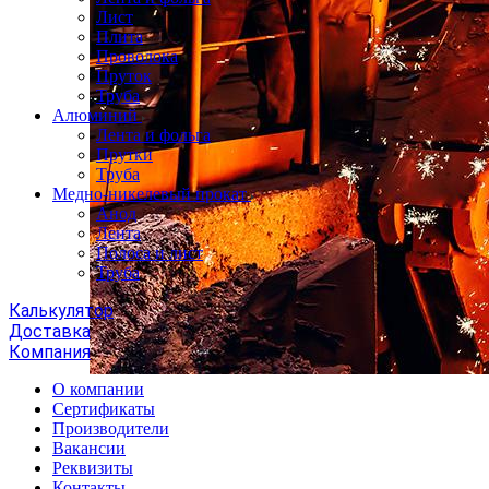
Лист
Плита
Проволока
Пруток
Труба
Алюминий
Лента и фольга
Прутки
Труба
Медно-никелевый прокат
Анод
Лента
Полоса и лист
Труба
Калькулятор
Доставка
Компания
О компании
Сертификаты
Производители
Вакансии
Реквизиты
Контакты