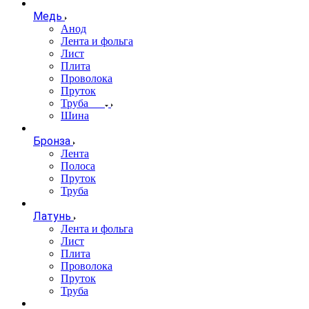
Медь
Анод
Лента и фольга
Лист
Плита
Проволока
Пруток
Труба
Шина
Бронза
Лента
Полоса
Пруток
Труба
Латунь
Лента и фольга
Лист
Плита
Проволока
Пруток
Труба