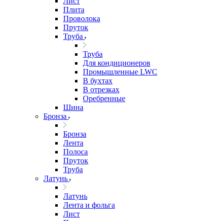
Лист
Плита
Проволока
Пруток
Труба
Труба
Для кондиционеров
Промышленные LWC
В бухтах
В отрезках
Оребренные
Шина
Бронза
Бронза
Лента
Полоса
Пруток
Труба
Латунь
Латунь
Лента и фольга
Лист