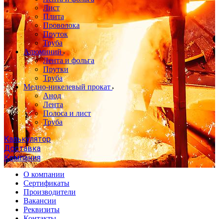
Лист
Плита
Проволока
Пруток
Труба
Алюминий
Лента и фольга
Прутки
Труба
Медно-никелевый прокат
Анод
Лента
Полоса и лист
Труба
Калькулятор
Доставка
Компания
О компании
Сертификаты
Производители
Вакансии
Реквизиты
Контакты