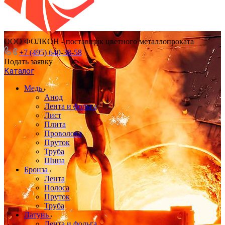
ООО ФОЛКОН - поставщик цветного металлопроката
+7 (495) 640-38-58
Подать заявку
Каталог
Медь
Анод
Лента и фольга
Лист
Плита
Проволока
Пруток
Труба
Шина
Бронза
Лента
Полоса
Пруток
Труба
Латунь
Лента и фольга