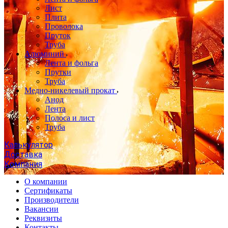
Лист
Плита
Проволока
Пруток
Труба
Алюминий
Лента и фольга
Прутки
Труба
Медно-никелевый прокат
Анод
Лента
Полоса и лист
Труба
Калькулятор
Доставка
Компания
О компании
Сертификаты
Производители
Вакансии
Реквизиты
Контакты