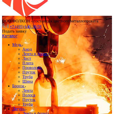
ООО ФОЛКОН - поставщик цветного металлопроката
+7 (495) 640-38-58
Подать заявку
Каталог
Медь
Анод
Лента и фольга
Лист
Плита
Проволока
Пруток
Труба
Шина
Бронза
Лента
Полоса
Пруток
Труба
Латунь
Лента и фольга