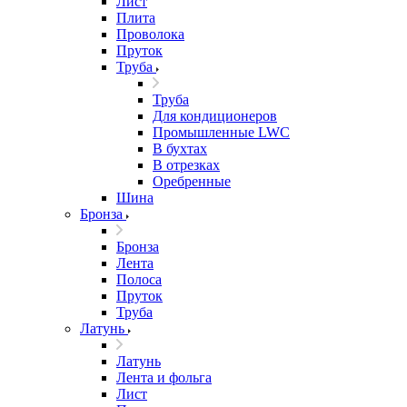
Лист
Плита
Проволока
Пруток
Труба
Труба
Для кондиционеров
Промышленные LWC
В бухтах
В отрезках
Оребренные
Шина
Бронза
Бронза
Лента
Полоса
Пруток
Труба
Латунь
Латунь
Лента и фольга
Лист