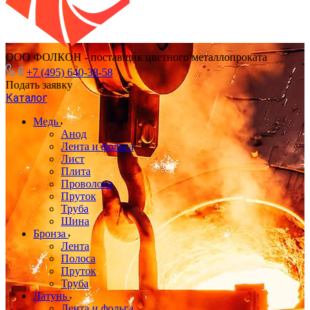
ООО ФОЛКОН - поставщик цветного металлопроката
+7 (495) 640-38-58
Подать заявку
Каталог
Медь
Анод
Лента и фольга
Лист
Плита
Проволока
Пруток
Труба
Шина
Бронза
Лента
Полоса
Пруток
Труба
Латунь
Лента и фольга