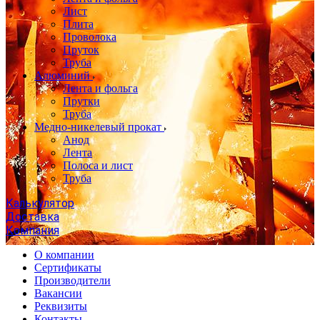
Лист
Плита
Проволока
Пруток
Труба
Алюминий
Лента и фольга
Прутки
Труба
Медно-никелевый прокат
Анод
Лента
Полоса и лист
Труба
Калькулятор
Доставка
Компания
О компании
Сертификаты
Производители
Вакансии
Реквизиты
Контакты