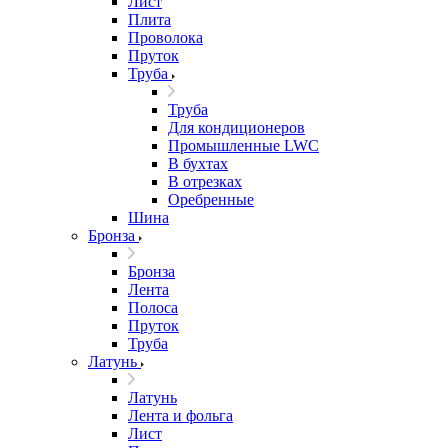
Лист
Плита
Проволока
Пруток
Труба
Труба
Для кондиционеров
Промышленные LWC
В бухтах
В отрезках
Оребренные
Шина
Бронза
Бронза
Лента
Полоса
Пруток
Труба
Латунь
Латунь
Лента и фольга
Лист